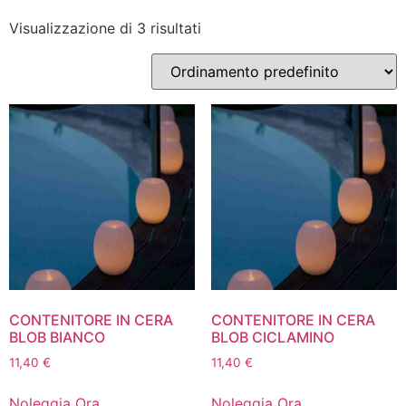
Visualizzazione di 3 risultati
CONTENITORE IN CERA
CONTENITORE IN CERA
BLOB BIANCO
BLOB CICLAMINO
11,40
€
11,40
€
Noleggia Ora
Noleggia Ora