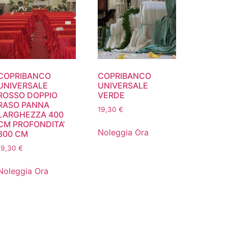
COPRIBANCO
COPRIBANCO
UNIVERSALE
UNIVERSALE
ROSSO DOPPIO
VERDE
RASO PANNA
19,30
€
LARGHEZZA 400
CM PROFONDITA’
Noleggia Ora
300 CM
19,30
€
Noleggia Ora