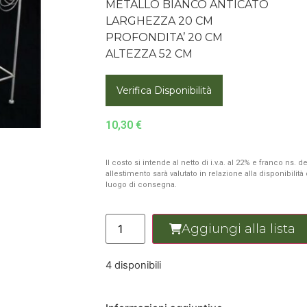
METALLO BIANCO ANTICATO
LARGHEZZA 20 CM
PROFONDITA’ 20 CM
ALTEZZA 52 CM
Verifica Disponibilità
10,30
€
Il costo si intende al netto di i.v.a. al 22% e franco ns.
allestimento sarà valutato in relazione alla disponibilit
luogo di consegna.
Aggiungi alla lista
4 disponibili