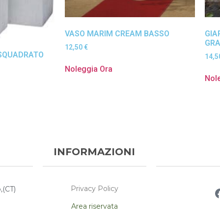
VASO MARIM CREAM BASSO
GIA
GR
12,50
€
 SQUADRATO
14,
Noleggia Ora
Nol
INFORMAZIONI
Privacy Policy
,(CT)
Area riservata