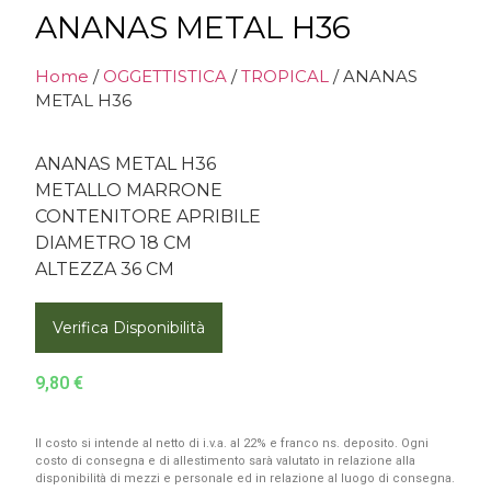
ANANAS METAL H36
Home
/
OGGETTISTICA
/
TROPICAL
/ ANANAS
METAL H36
ANANAS METAL H36
METALLO MARRONE
CONTENITORE APRIBILE
DIAMETRO 18 CM
ALTEZZA 36 CM
Verifica Disponibilità
9,80
€
Il costo si intende al netto di i.v.a. al 22% e franco ns. deposito. Ogni
costo di consegna e di allestimento sarà valutato in relazione alla
disponibilità di mezzi e personale ed in relazione al luogo di consegna.