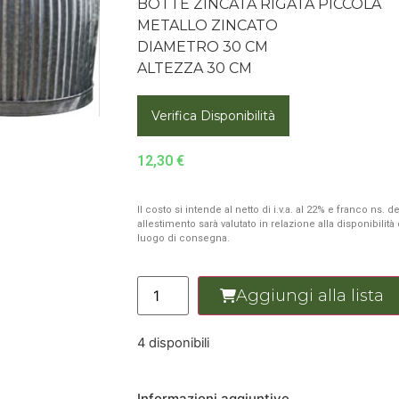
BOTTE ZINCATA RIGATA PICCOLA
METALLO ZINCATO
DIAMETRO 30 CM
ALTEZZA 30 CM
Verifica Disponibilità
12,30
€
Il costo si intende al netto di i.v.a. al 22% e franco ns.
allestimento sarà valutato in relazione alla disponibilit
luogo di consegna.
Aggiungi alla lista
4 disponibili
Informazioni aggiuntive