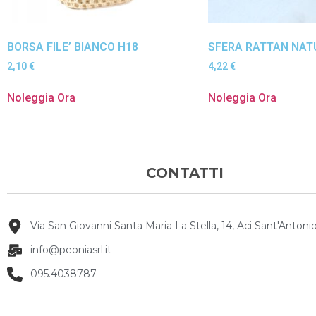
BORSA FILE’ BIANCO H18
SFERA RATTAN NAT
2,10
€
4,22
€
Noleggia Ora
Noleggia Ora
CONTATTI
Via San Giovanni Santa Maria La Stella, 14, Aci Sant'Antonio
info@peoniasrl.it
095.4038787