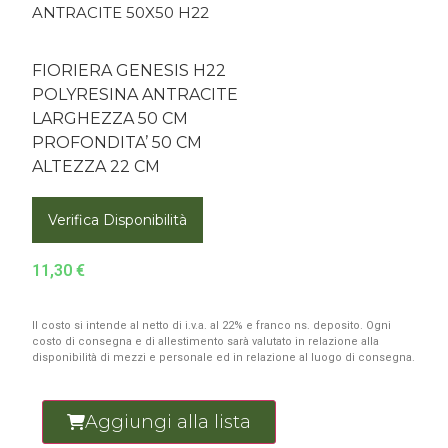
ANTRACITE 50X50 H22
FIORIERA GENESIS H22
POLYRESINA ANTRACITE
LARGHEZZA 50 CM
PROFONDITA’ 50 CM
ALTEZZA 22 CM
Verifica Disponibilità
11,30
€
Il costo si intende al netto di i.v.a. al 22% e franco ns. deposito. Ogni
costo di consegna e di allestimento sarà valutato in relazione alla
disponibilità di mezzi e personale ed in relazione al luogo di consegna.
Aggiungi alla lista