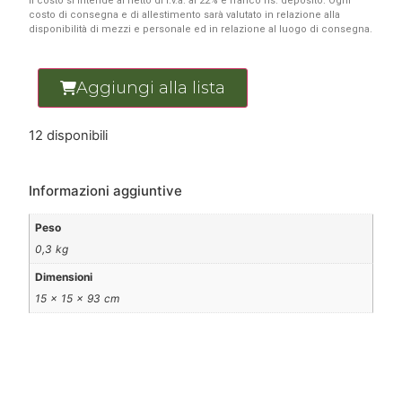
Il costo si intende al netto di i.v.a. al 22% e franco ns. deposito. Ogni
costo di consegna e di allestimento sarà valutato in relazione alla
disponibilità di mezzi e personale ed in relazione al luogo di consegna.
Aggiungi alla lista
12 disponibili
Informazioni aggiuntive
Peso
0,3 kg
Dimensioni
15 × 15 × 93 cm