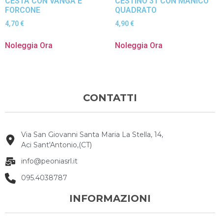
CESTA CON VANGA E
CESTINO 31 CON MANICO
FORCONE
QUADRATO
4,70
€
4,90
€
Noleggia Ora
Noleggia Ora
CONTATTI
Via San Giovanni Santa Maria La Stella, 14,
Aci Sant'Antonio,(CT)
info@peoniasrl.it
095.4038787
INFORMAZIONI