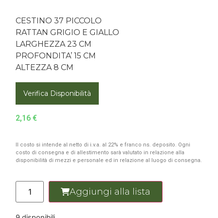
CESTINO 37 PICCOLO
RATTAN GRIGIO E GIALLO
LARGHEZZA 23 CM
PROFONDITA’ 15 CM
ALTEZZA 8 CM
Verifica Disponibilità
2,16
€
Il costo si intende al netto di i.v.a. al 22% e franco ns. deposito. Ogni
costo di consegna e di allestimento sarà valutato in relazione alla
disponibilità di mezzi e personale ed in relazione al luogo di consegna.
Aggiungi alla lista
9 disponibili