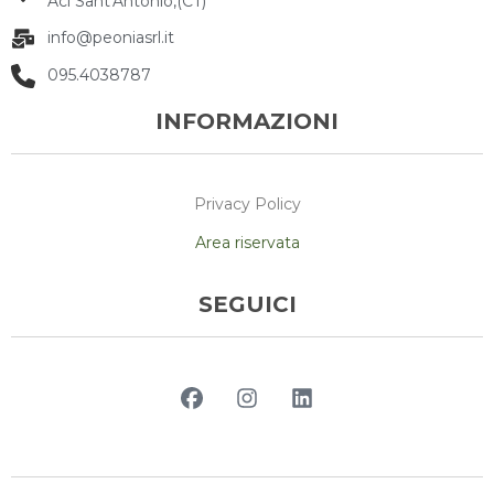
Aci Sant'Antonio,(CT)
info@peoniasrl.it
095.4038787
INFORMAZIONI
Privacy Policy
Area riservata
SEGUICI