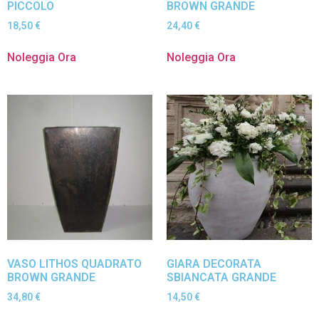
PICCOLO
BROWN GRANDE
18,50
€
24,40
€
Noleggia Ora
Noleggia Ora
VASO LITHOS QUADRATO
GIARA DECORATA
BROWN GRANDE
SBIANCATA GRANDE
34,80
€
14,50
€