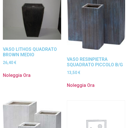
VASO LITHOS QUADRATO
BROWN MEDIO
VASO RESINPIETRA
26,40
€
SQUADRATO PICCOLO B/G
13,50
€
Noleggia Ora
Noleggia Ora