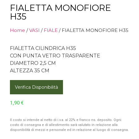
FIALETTA MONOFIORE
H35
Home
/
VASI
/
FIALE
/ FIALETTA MONOFIORE H35
FIALETTA CILINDRICA H35
CON PUNTA VETRO TRASPARENTE
DIAMETRO 2,5 CM
ALTEZZA 35 CM
Verifica Disponibilità
1,90
€
Il costo si intende al netto di i.v.a. al 22% e franco ns. deposito. Ogni
costo di consegna e di allestimento sarà valutato in relazione alla
disponibilità di mezzi e personale ed in relazione al luogo di consegna.