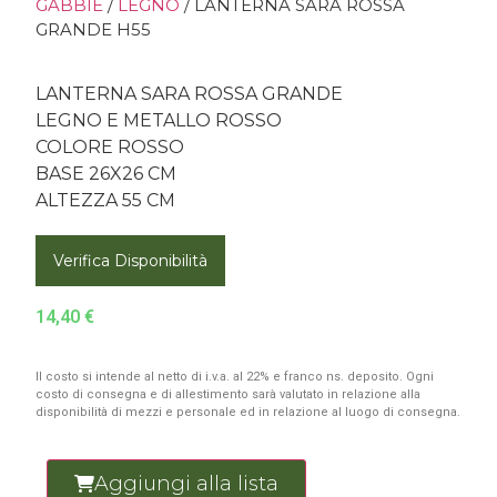
GABBIE
/
LEGNO
/ LANTERNA SARA ROSSA
GRANDE H55
LANTERNA SARA ROSSA GRANDE
LEGNO E METALLO ROSSO
COLORE ROSSO
BASE 26X26 CM
ALTEZZA 55 CM
Verifica Disponibilità
14,40
€
Il costo si intende al netto di i.v.a. al 22% e franco ns. deposito. Ogni
costo di consegna e di allestimento sarà valutato in relazione alla
disponibilità di mezzi e personale ed in relazione al luogo di consegna.
Aggiungi alla lista