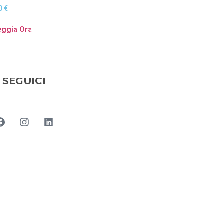
80
€
eggia Ora
SEGUICI