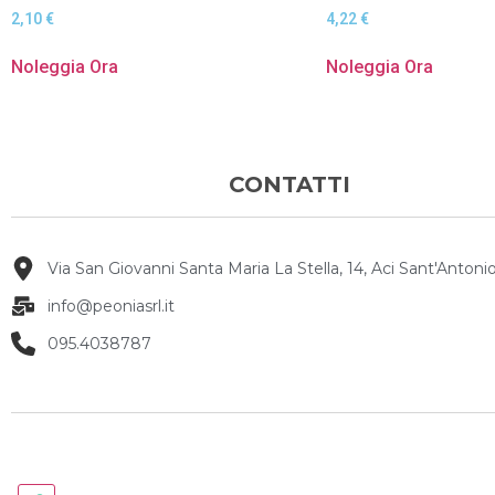
2,10
€
4,22
€
Noleggia Ora
Noleggia Ora
CONTATTI
Via San Giovanni Santa Maria La Stella, 14, Aci Sant'Antonio
info@peoniasrl.it
095.4038787