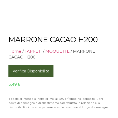
MARRONE CACAO H200
Home
/
TAPPETI
/
MOQUETTE
/ MARRONE
CACAO H200
Verifica Disponibilità
5,49
€
Il costo si intende al netto di i.v.a. al 22% e franco ns. deposito. Ogni
costo di consegna e di allestimento sarà valutato in relazione alla
disponibilità di mezzi e personale ed in relazione al luogo di consegna.