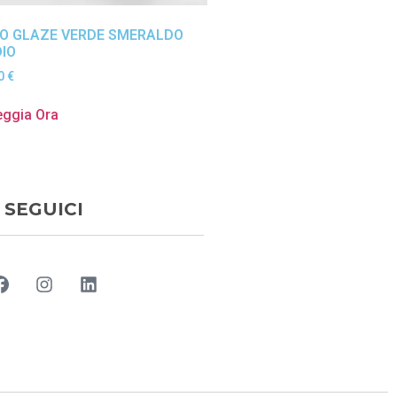
O GLAZE VERDE SMERALDO
IO
90
€
eggia Ora
SEGUICI