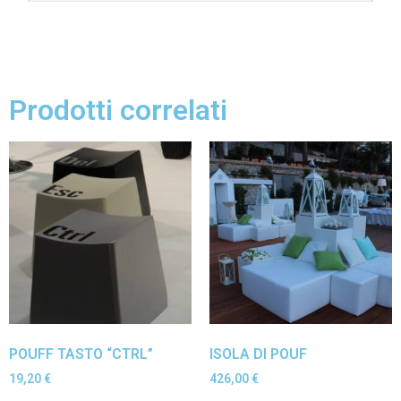
Prodotti correlati
POUFF TASTO “CTRL”
ISOLA DI POUF
19,20
€
426,00
€