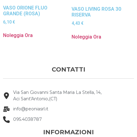
VASO ORIONE FLUO
VASO LIVING ROSA 30
GRANDE (ROSA)
RISERVA
6,10
€
4,43
€
Noleggia Ora
Noleggia Ora
CONTATTI
Via San Giovanni Santa Maria La Stella, 14,
Aci Sant'Antonio,(CT)
info@peoniasrl.it
095.4038787
INFORMAZIONI