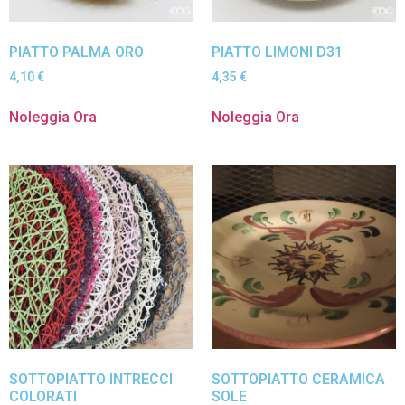
PIATTO PALMA ORO
PIATTO LIMONI D31
4,10
€
4,35
€
Noleggia Ora
Noleggia Ora
SOTTOPIATTO INTRECCI
SOTTOPIATTO CERAMICA
COLORATI
SOLE