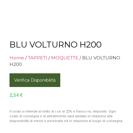
BLU VOLTURNO H200
Home
/
TAPPETI
/
MOQUETTE
/ BLU VOLTURNO
H200
Verifica Disponibilità
2,54
€
Il costo si intende al netto di i.v.a. al 22% e franco ns. deposito. Ogni
costo di consegna e di allestimento sarà valutato in relazione alla
disponibilità di mezzi e personale ed in relazione al luogo di consegna.