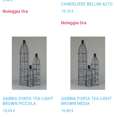
CANDELIERE BELLINI ALTO
Noleggia Ora
19,10
€
Noleggia Ora
GABBIA PORTA TEA LIGHT
GABBIA PORTA TEA LIGHT
BROWN PICCOLA
BROWN MEDIA
10,50
€
16,80
€