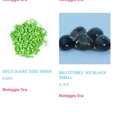
DECO QUARZ 500G VERDE
BAG STONES 1KG BLACK
SMALL
5,60
€
6,10
€
Noleggia Ora
Noleggia Ora