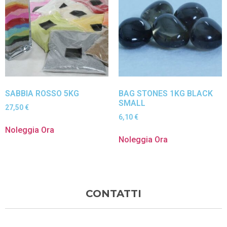
SABBIA ROSSO 5KG
BAG STONES 1KG BLACK
SMALL
27,50
€
6,10
€
Noleggia Ora
Noleggia Ora
CONTATTI